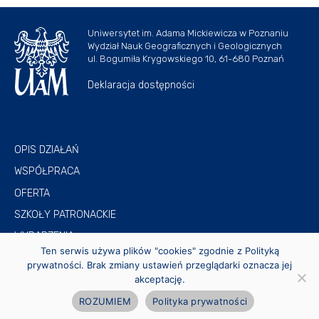
Uniwersytet im. Adama Mickiewicza w Poznaniu
Wydział Nauk Geograficznych i Geologicznych
ul. Bogumiła Krygowskiego 10, 61-680 Poznań
Deklaracja dostępności
OPIS DZIAŁAŃ
WSPÓŁPRACA
OFERTA
SZKOŁY PATRONACKIE
WYDARZENIA
Ten serwis używa plików "cookies" zgodnie z Polityką
KONTAKT
prywatności. Brak zmiany ustawień przeglądarki oznacza jej
akceptację.
ROZUMIEM
Polityka prywatności
© 2026
WSPÓŁPRACA ZE SZKOŁAMI