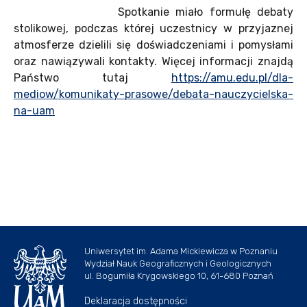
Spotkanie miało formułę debaty
stolikowej, podczas której uczestnicy w przyjaznej
atmosferze dzielili się doświadczeniami i pomysłami
oraz nawiązywali kontakty. Więcej informacji znajdą
Państwo tutaj
https://amu.edu.pl/dla-
mediow/komunikaty-prasowe/debata-nauczycielska-
na-uam
Uniwersytet im. Adama Mickiewicza w Poznaniu
Wydział Nauk Geograficznych i Geologicznych
ul. Bogumiła Krygowskiego 10, 61-680 Poznań
Deklaracja dostępności